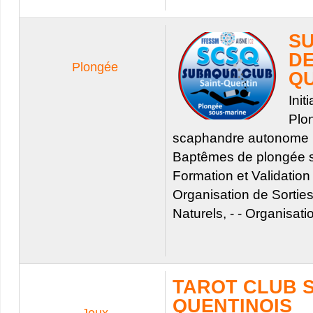
S
DE
Plongée
Q
Init
Plo
scaphandre autonome (B
Baptêmes de plongée 
Formation et Validatio
Organisation de Sorties
Naturels, - - Organisatio
TAROT CLUB S
QUENTINOIS