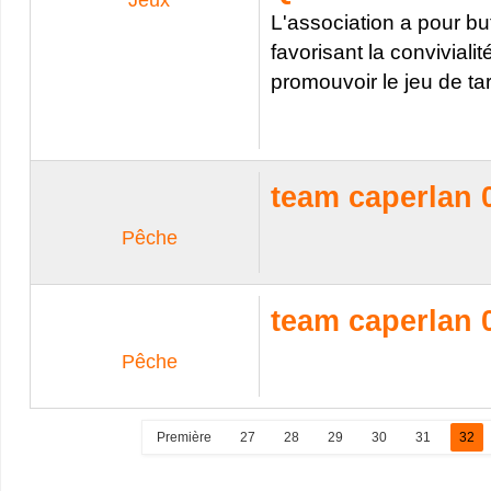
Jeux
L'association a pour bu
favorisant la convivial
promouvoir le jeu de tar
team caperlan 
Pêche
team caperlan 
Pêche
Première
27
28
29
30
31
32