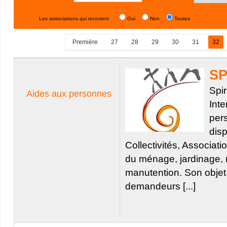
Les associations qui recrutent
Oui
Non
Toutes
Première
27
28
29
30
31
32
SP
Spir
Aides aux personnes
Inte
pers
disp
Collectivités, Associati
du ménage, jardinage, 
manutention. Son objet
demandeurs [...]