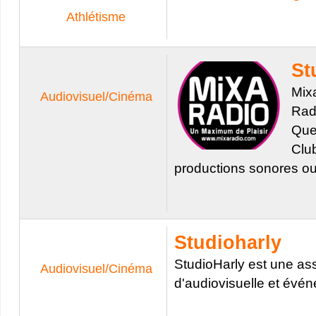
Athlétisme
St
Mixa
Audiovisuel/Cinéma
Radi
Quen
Club
productions sonores ou
Studioharly
StudioHarly est une as
Audiovisuel/Cinéma
d'audiovisuelle et évén