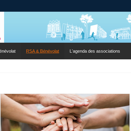
énévolat
RSA & Bénévolat
L'agenda des associations