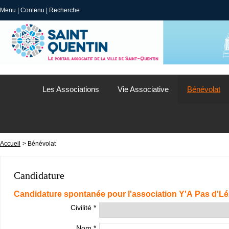
Menu
|
Contenu
|
Recherche
Les Associations
Vie Associative
Bénévolat
Accueil
> Bénévolat
Candidature
Candidature spontanée pour l'association Y'A Pas d'L
Civilité *
Nom *