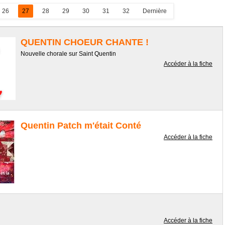
26
27
28
29
30
31
32
Dernière
QUENTIN CHOEUR CHANTE !
Nouvelle chorale sur Saint Quentin
Accéder à la fiche
Quentin Patch m'était Conté
Accéder à la fiche
Accéder à la fiche