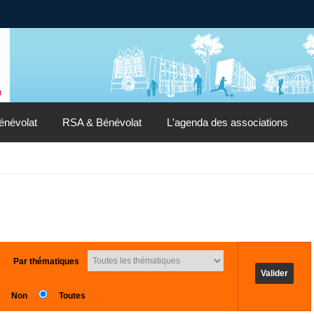
énévolat
RSA & Bénévolat
L'agenda des associations
Par thématiques
Non
Toutes