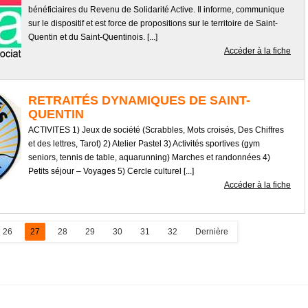
bénéficiaires du Revenu de Solidarité Active. Il informe, communique
sur le dispositif et est force de propositions sur le territoire de Saint-
Quentin et du Saint-Quentinois. [...]
Accéder à la fiche
RETRAITÉS DYNAMIQUES DE SAINT-
QUENTIN
ACTIVITES 1) Jeux de société (Scrabbles, Mots croisés, Des Chiffres
et des lettres, Tarot) 2) Atelier Pastel 3) Activités sportives (gym
seniors, tennis de table, aquarunning) Marches et randonnées 4)
Petits séjour – Voyages 5) Cercle culturel [...]
Accéder à la fiche
26
27
28
29
30
31
32
Dernière