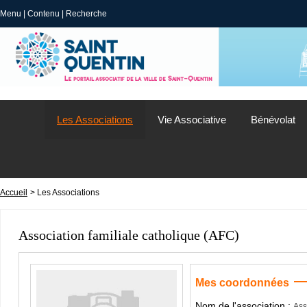
Menu
|
Contenu
|
Recherche
Les Associations
Vie Associative
Bénévolat
Accueil
> Les Associations
Association familiale catholique (AFC)
Mes coordonnées
Nom de l'association :
Ass