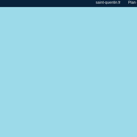
saint-quentin.fr
Plan 