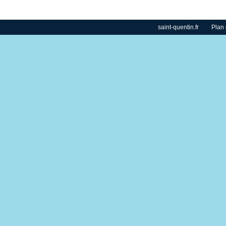
saint-quentin.fr
Plan 