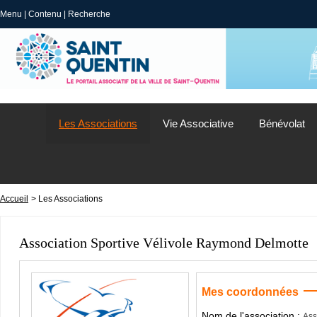
Menu
|
Contenu
|
Recherche
Les Associations
Vie Associative
Bénévolat
Accueil
> Les Associations
Association Sportive Vélivole Raymond Delmotte
Mes coordonnées
Nom de l'association :
Ass