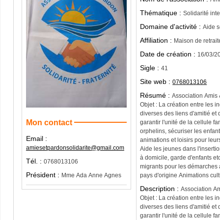
Thématique :
Solidarité int
Domaine d'activité :
Aide 
Affiliation :
Maison de retrait
Date de création :
16/03/2
Sigle :
41
Site web :
0768013106
Résumé :
Association Amis 
Objet : La création entre les i
diverses des liens d'amitié et d
Mon contact
garantir l'unité de la cellule f
orphelins, sécuriser les enfant
Email :
animations et loisirs pour leur
amiesetpardonsolidarite@gmail.com
Aide les jeunes dans l'inserti
à domicile, garde d'enfants etc.
Tél. :
0768013106
migrants pour les démarches administrativ
Président :
pays d'origine Animations cult
Mme Ada Anne Agnes
Description :
Association Am
Objet : La création entre les i
diverses des liens d'amitié et d
garantir l'unité de la cellule f