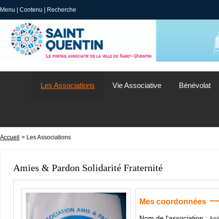
Menu
|
Contenu
|
Recherche
Les Associations
Vie Associative
Bénévolat
Accueil
> Les Associations
Amies & Pardon Solidarité Fraternité
Mes coordonnées
Nom de l'association :
Ami