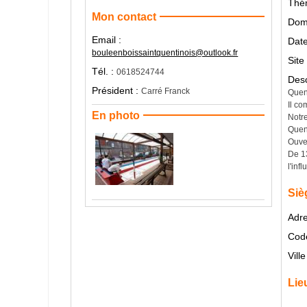
Thé
Mon contact
Doma
Email :
Date
bouleenboissaintquentinois@outlook.fr
Site
Tél. :
0618524744
Desc
Président :
Carré Franck
Quent
Il co
En photo
Notr
Quent
Ouver
De 1
l'inf
Siè
Adre
Code
Ville
Lie