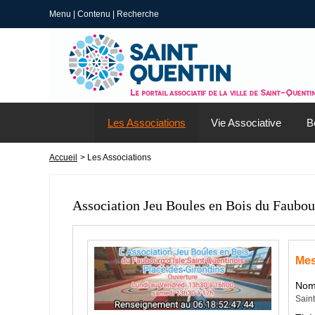
Menu
|
Contenu
|
Recherche
Les Associations
Vie Associative
B
Accueil
> Les Associations
Association Jeu Boules en Bois du Faubour
Mes
Nom 
Sain