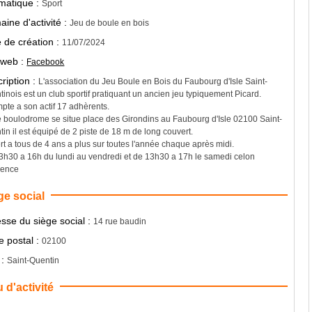
matique :
Sport
ine d'activité :
Jeu de boule en bois
 de création :
11/07/2024
 web :
Facebook
ription :
L'association du Jeu Boule en Bois du Faubourg d'Isle Saint-
inois est un club sportif pratiquant un ancien jeu typiquement Picard.
mpte a son actif 17 adhèrents.
e boulodrome se situe place des Girondins au Faubourg d'Isle 02100 Saint-
in il est équipé de 2 piste de 18 m de long couvert.
t a tous de 4 ans a plus sur toutes l'année chaque après midi.
3h30 a 16h du lundi au vendredi et de 13h30 a 17h le samedi celon
luence
ge social
sse du siège social :
14 rue baudin
 postal :
02100
 :
Saint-Quentin
u d'activité