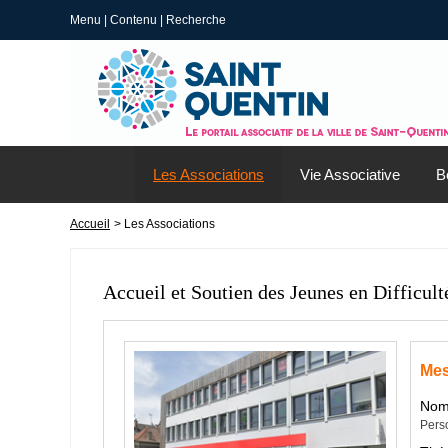
Menu
|
Contenu
|
Recherche
Les Associations
Vie Associative
B
Accueil
> Les Associations
Accueil et Soutien des Jeunes en Difficul
Mes
Nom 
Pers