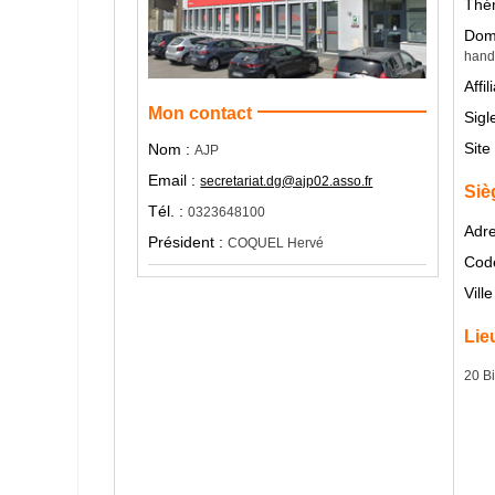
Thé
Doma
hand
Affil
Mon contact
Sigl
Site
Nom :
AJP
Email :
secretariat.dg@ajp02.asso.fr
Siè
Tél. :
0323648100
Adre
Président :
COQUEL Hervé
Code
Ville
Lie
20 B