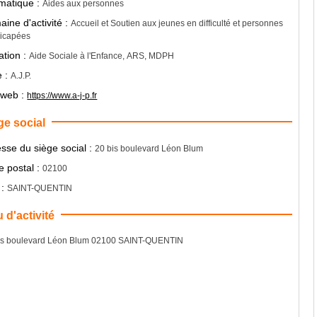
matique :
Aides aux personnes
ine d'activité :
Accueil et Soutien aux jeunes en difficulté et personnes
icapées
iation :
Aide Sociale à l'Enfance, ARS, MDPH
e :
A.J.P.
 web :
https://www.a-j-p.fr
ge social
sse du siège social :
20 bis boulevard Léon Blum
 postal :
02100
 :
SAINT-QUENTIN
u d'activité
is boulevard Léon Blum 02100 SAINT-QUENTIN