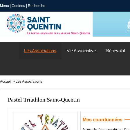
Menu
|
Contenu
|
Recherche
Les Associations
Vie Associative
Bénévolat
Accueil
> Les Associations
Pastel Triathlon Saint-Quentin
Mes coordonnées
Nom de l'association :
Pas