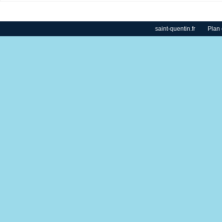
saint-quentin.fr
Plan 