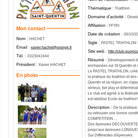
Thématique :
Triathlon
Domaine d'activité :
Dével
Affiliation :
FFTRI
Mon contact
Date de création :
06/10/2
Nom :
HACHET
Sigle :
PASTEL TRIATHLON 
Email :
xavier.hachet@orange.fr
Site web :
http://club.quomod
Tél. :
0323041644
Résumé :
Développement du 
Président :
Xavier HACHET
enchainées sur St Quentin et 
Le PASTEL TRIATHLON, créé 
En photo
la pratique du triathlon et des
Quentin et sa région, en s'appu
sérieux, fair play et détermina
Le club est agréé à la fédérati
est labélisé Ecole de triathlon
Description :
De la pratique
ou retrouver une bonne condition phys
COMPETITION...,
Des épreuves DECOUVERTE
jusqu’aux épreuves LONGUE
Sur Différentes d'épreuves: