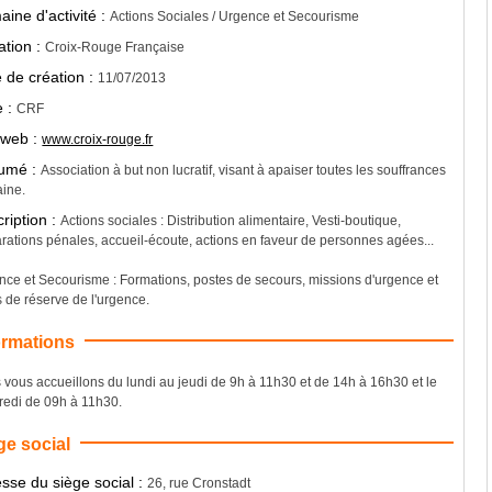
ine d'activité :
Actions Sociales / Urgence et Secourisme
iation :
Croix-Rouge Française
 de création :
11/07/2013
e :
CRF
 web :
www.croix-rouge.fr
umé :
Association à but non lucratif, visant à apaiser toutes les souffrances
ine.
ription :
Actions sociales : Distribution alimentaire, Vesti-boutique,
rations pénales, accueil-écoute, actions en faveur de personnes agées...
nce et Secourisme : Formations, postes de secours, missions d'urgence et
 de réserve de l'urgence.
ormations
 vous accueillons du lundi au jeudi de 9h à 11h30 et de 14h à 16h30 et le
redi de 09h à 11h30.
ge social
sse du siège social :
26, rue Cronstadt