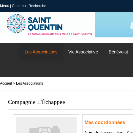
Menu
|
Contenu
|
Recherche
Les Associations
Vie Associative
Bénévolat
Accueil
> Les Associations
Compagnie L'Échappée
Mes coordonnées
Nom de l'association :
Co