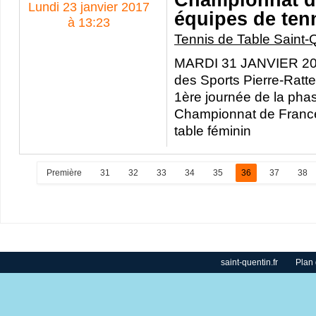
Lundi 23 janvier 2017
équipes de tenn
à 13:23
Tennis de Table Saint-
MARDI 31 JANVIER 201
des Sports Pierre-Ratte
1ère journée de la phas
Championnat de Franc
table féminin
Première
31
32
33
34
35
36
37
38
saint-quentin.fr
Plan 