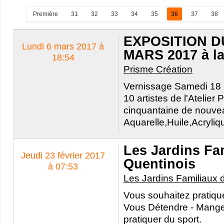
Première
31
32
33
34
35
36
37
38
EXPOSITION DU
Lundi 6 mars 2017 à
MARS 2017 à la
18:54
Prisme Création
Vernissage Samedi 18
10 artistes de l'Atelie
cinquantaine de nouve
Aquarelle,Huile,Acryli
Les Jardins Fa
Jeudi 23 février 2017
Quentinois
à 07:53
Les Jardins Familiaux 
Vous souhaitez pratique
Vous Détendre - Mange
pratiquer du sport.