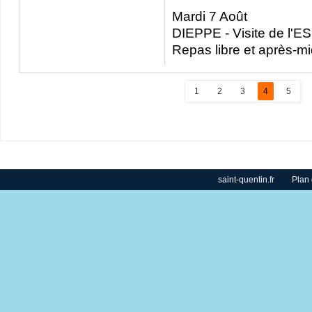
Mardi 7 Août
DIEPPE - Visite de l'E
Repas libre et après-m
1
2
3
4
5
saint-quentin.fr
Plan 