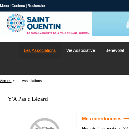
Menu
|
Contenu
|
Recherche
Les Associations
Vie Associative
Bénévolat
Accueil
> Les Associations
Y'A Pas d'Lézard
Mes coordonnées
Nom de l'association :
Y'A