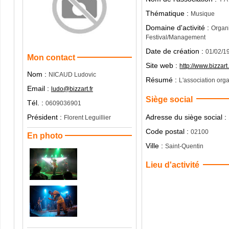
Thématique :
Musique
Domaine d'activité :
Organi
Festival/Management
Date de création :
01/02/1
Mon contact
Site web :
http://www.bizzart.
Nom :
NICAUD Ludovic
Résumé :
L'association orga
Email :
ludo@bizzart.fr
Siège social
Tél. :
0609036901
Adresse du siège social :
Président :
Florent Leguillier
Code postal :
02100
En photo
Ville :
Saint-Quentin
Lieu d'activité