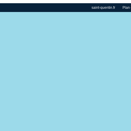
saint-quentin.fr
Plan 