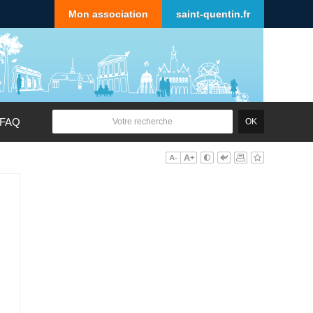
Mon association
saint-quentin.fr
FAQ