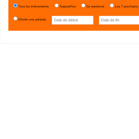
Tous les évènements
Aujourd'hui
Ce weekend
Les 7 prochains 
Choisir une période