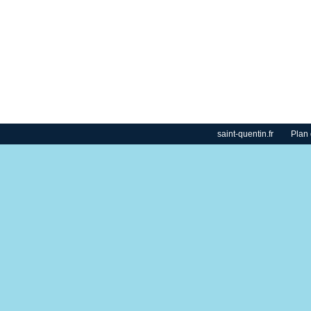
saint-quentin.fr
Plan 